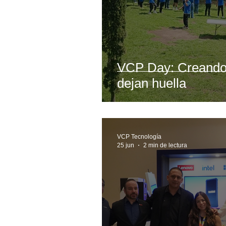
VCP Day: Creando 
dejan huella
VCP Tecnología
25 jun
2 min de lectura