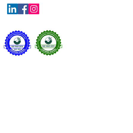
Integridad
tica
ivacidad