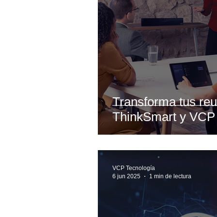
Transforma tus re
ThinkSmart y VCP 
VCP Tecnología
6 jun 2025
1 min de lectura