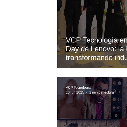
VCP Tecnología en 
Day de Lenovo: la 
transformando indu
VCP Tecnología
16 jun 2025
2 min de lectura