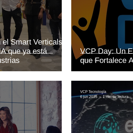
el Smart Verticals
IA que ya está
VCP Day: Un En
strias
que Fortalece A
VCP Tecnología
6 jun 2025
1 min de lectura