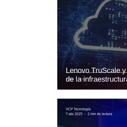
Lenovo TruScale y
de la infraestructu
VCP Tecnología
7 abr 2025
2 min de lectura