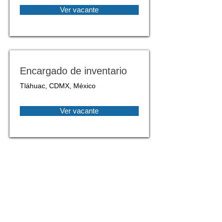
Ver vacante
Encargado de inventario
Tláhuac, CDMX, México
Ver vacante
Av. Revolución 1369, Campestre,
Álvaro Obregón, 01040 Ciudad de
México, CDMX
Menú
Inicio