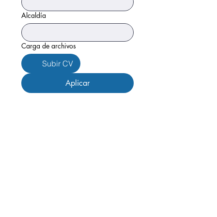
Alcaldía
Carga de archivos
Subir CV
Aplicar
Av. Revolución 1369, Campestre,
Álvaro Obregón, 01040 Ciudad de
México, CDMX
Menú
Inicio
Quiénes somos
Servicios