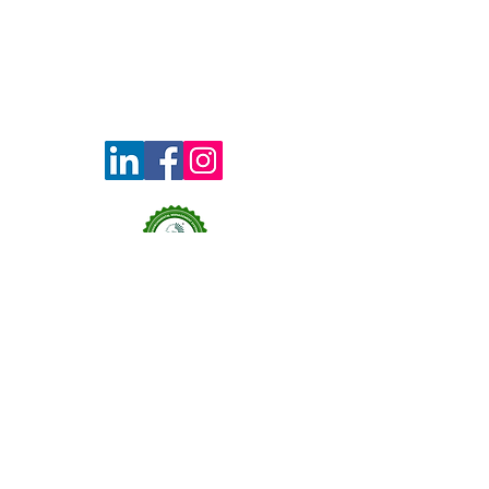
Contacto
Política de Integridad
Código de Ética
Redes Sociales
Teléfono
55 7945 7825
Av. de las flores 446, Col. Flor
Dirección
de María