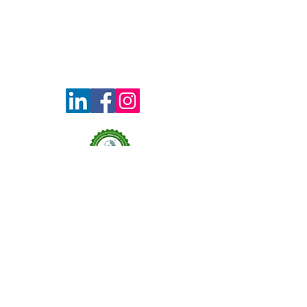
Contacto
Política de Integridad
Código de Ética
Redes Sociales
Teléfono
55 7945 7825
Av. de las flores 446, Col. Flor
Dirección
de María