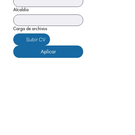
Alcaldía
Carga de archivos
Subir CV
Aplicar
Av. Revolución 1369, Campestre,
Álvaro Obregón, 01040 Ciudad de
México, CDMX
Menú
Inicio
Quiénes somos
Servicios